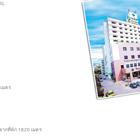
อ),
 เมตร
ากที่พัก 1820 เมตร